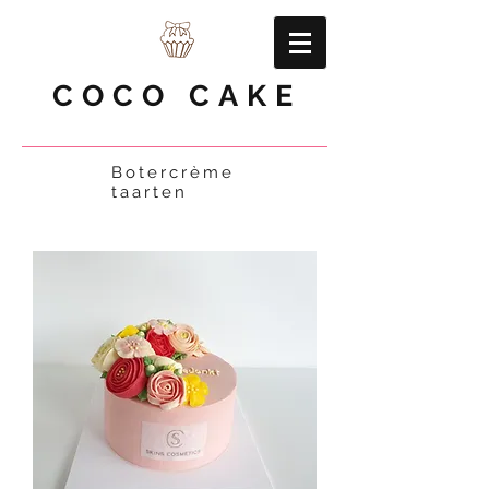
COCO CAKE
Botercrème
taarten